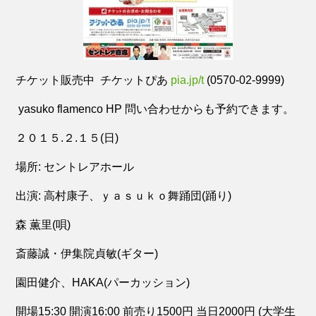
チケット販売中 チケットぴあ
pia.jp/t
(0570-02-9999)
yasuko flamenco HP 問い合わせからも予約できます。
２０１５.２.１５(日)
場所: セントレアホール
出演: 高村康子、ｙａｓｕｋｏ舞踊団(踊り)
森 薫里(唄)
斎藤誠・伊集院貞敏(ギター)
園田健介、HAKA(パーカッション)
開場15:30 開演16:00 前売り1500円 当日2000円 (大学生