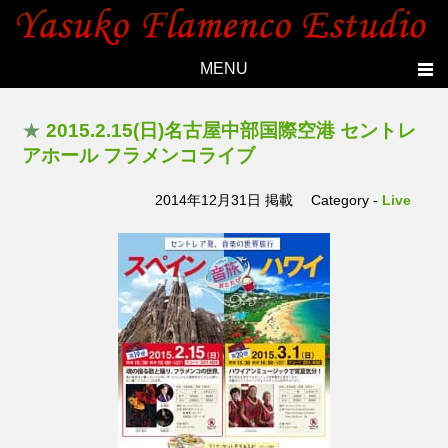
MENU
Home
★
2015.2.15(日)名古屋中部国際空港 セントレ
Topics
アホール フラメンコライブ
Yasuko's history
2014年12月31日 掲載
Category -
Live
Studio
Lesson
Live
Members
Photo
Contact