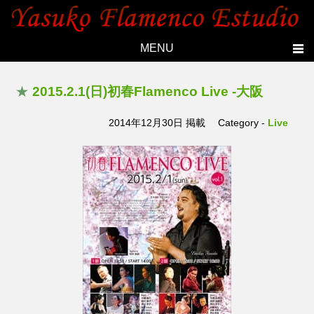
MENU
Home
★
2015.2.1(日)初春Flamenco Live -大阪
Topics
2014年12月30日 掲載
Category -
Live
Yasuko's history
Studio
Lesson
Live
Members
Photo
Contact