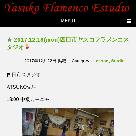
MENU
Home
★
2017.12.18(mon)四日市ヤスコフラメンコス
Topics
タジオ
Yasuko's history
2017年12月22日 掲載
Category -
Lesson
,
Studio
Studio
四日市スタジオ
Lesson
ATSUKO先生
Live
Members
19:00-中級カーニャ
Photo
Contact