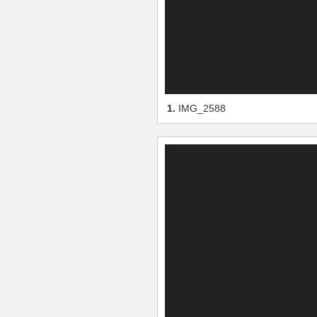
1.
IMG_2588
動
画
プ
レ
ー
ヤ
ー