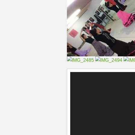
動
画
プ
レ
ー
ヤ
ー