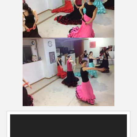
動
画
プ
レ