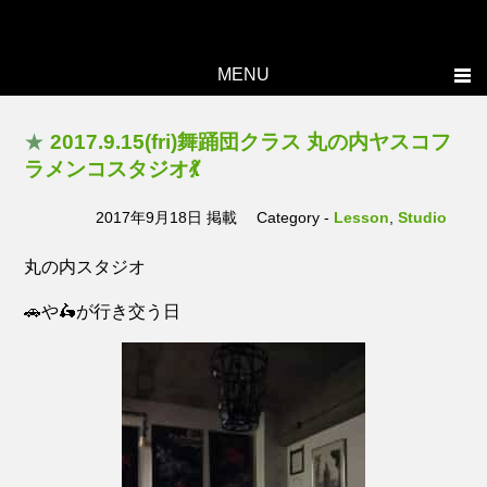
MENU
Home
★
2017.9.15(fri)舞踊団クラス 丸の内ヤスコフ
Topics
ラメンコスタジオ💃
Yasuko's history
2017年9月18日 掲載
Category -
Lesson
,
Studio
Studio
丸の内スタジオ
Lesson
🚗や🛵が行き交う日
Live
Members
Photo
Contact