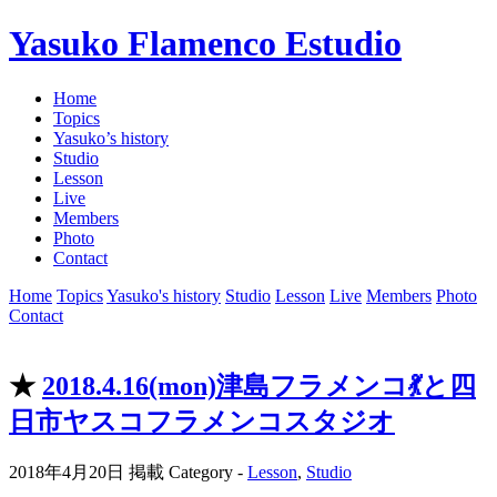
Yasuko Flamenco Estudio
Home
Topics
Yasuko’s history
Studio
Lesson
Live
Members
Photo
Contact
Home
Topics
Yasuko's history
Studio
Lesson
Live
Members
Photo
Contact
★
2018.4.16(mon)津島フラメンコ💃と四
日市ヤスコフラメンコスタジオ
2018年4月20日 掲載
Category -
Lesson
,
Studio