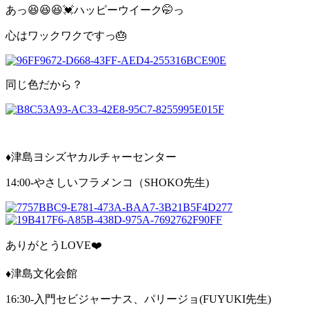
あっ😆😆😆💓ハッピーウイーク🤭っ
心はワックワクですっ🎂
同じ色だから？
♦️津島ヨシズヤカルチャーセンター
14:00-やさしいフラメンコ（SHOKO先生)
ありがとうLOVE❤️
♦️津島文化会館
16:30-入門セビジャーナス、パリージョ(FUYUKI先生)