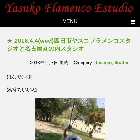
MENU
Home
★
2018.4.4(wed)四日市ヤスコフラメンコスタ
Topics
ジオと名古屋丸の内スタジオ
Yasuko's history
2018年4月6日 掲載
Category -
Lesson
,
Studio
Studio
はなサンポ
Lesson
気持ちいいね
Live
Members
Photo
Contact