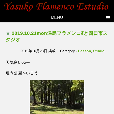
MENU
Home
★
2019.10.21mon津島フラメンコ💃と四日市ス
Topics
タジオ
Yasuko's history
2019年10月23日 掲載
Category -
Lesson
,
Studio
Studio
天気良いねー
Lesson
違う公園へいこう
Live
Members
Photo
Contact