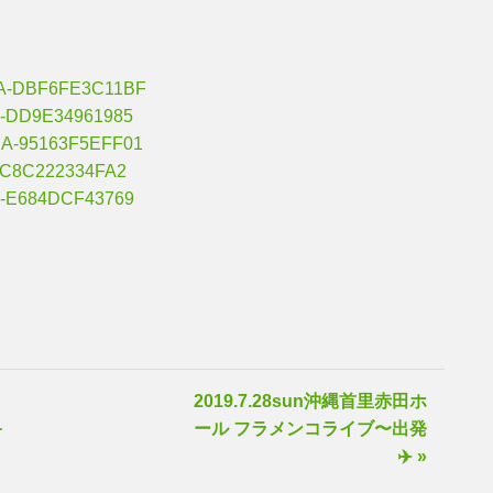
2019.7.28sun沖縄首里赤田ホ
終
ール フラメンコライブ〜出発
✈️ »