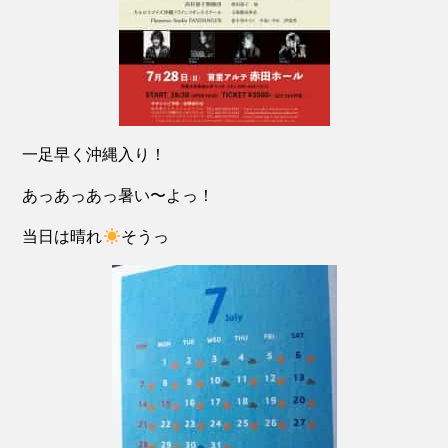
一足早く沖縄入り！
あっあっあっ暑い〜よっ！
当日は晴れ
そうっ