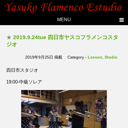
MENU
Home
★
2019.9.24tue 四日市ヤスコフラメンコスタ
Topics
ジオ
Yasuko's history
2019年9月25日 掲載
Category -
Lesson
,
Studio
Studio
四日市スタジオ
Lesson
19:00-中級ソレア
Live
Members
Photo
Contact