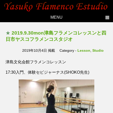
MENU
Home
★
2019.9.30mon津島フラメンコレッスンと四
Topics
日市ヤスコフラメンコスタジオ
Yasuko's history
2019年10月4日 掲載
Category -
Lesson
,
Studio
Studio
津島文化会館フラメンコレッスン
Lesson
17:30入門、体験セビジャーナス(SHOKO先生)
Live
Members
Photo
Contact