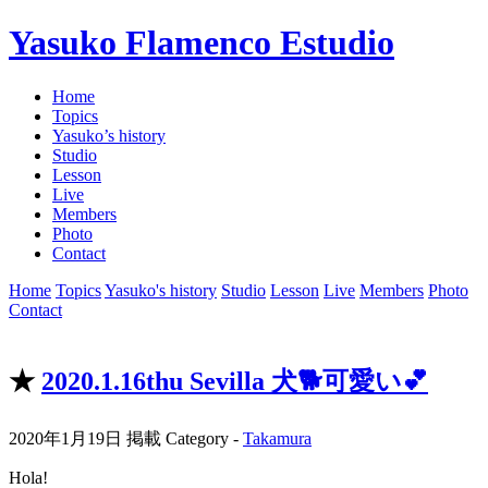
Yasuko Flamenco Estudio
Home
Topics
Yasuko’s history
Studio
Lesson
Live
Members
Photo
Contact
Home
Topics
Yasuko's history
Studio
Lesson
Live
Members
Photo
Contact
★
2020.1.16thu Sevilla 犬🐕可愛い💕
2020年1月19日 掲載
Category -
Takamura
Hola!