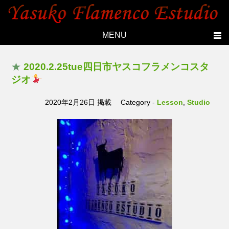
MENU
Home
★
2020.2.25tue四日市ヤスコフラメンコスタ
Topics
ジオ
Yasuko's history
2020年2月26日 掲載
Category -
Lesson
,
Studio
Studio
Lesson
Live
Members
Photo
Contact