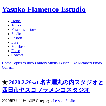
Yasuko Flamenco Estudio
Home
Topics
Yasuko’s history
Studio
Lesson
Live
Members
Photo
Contact
Home
Topics
Yasuko's history
Studio
Lesson
Live
Members
Photo
Contact
★
2020.2.29sat 名古屋丸の内スタジオと
四日市ヤスコフラメンコスタジオ
2020年3月11日 掲載
Category -
Lesson
,
Studio