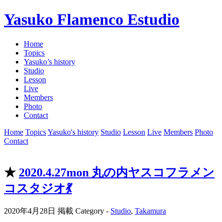
Yasuko Flamenco Estudio
Home
Topics
Yasuko’s history
Studio
Lesson
Live
Members
Photo
Contact
Home
Topics
Yasuko's history
Studio
Lesson
Live
Members
Photo
Contact
★
2020.4.27mon 丸の内ヤスコフラメン
コスタジオ💃
2020年4月28日 掲載
Category -
Studio
,
Takamura