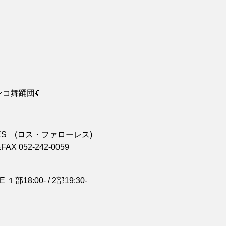
ンコ舞踊団💃
ES
(ロス・ファローレス)
&FAX 052-242-0059
VE
１部
18:00- / 2
部19:30-