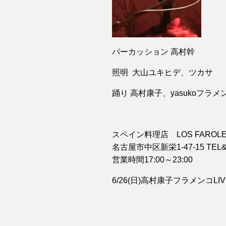
パーカッション 高村幹
照明 大山ユキヒデ、ツカサ
踊り 高村康子、yasukoフラメ
スペイン料理店
LOS FAROL
名古屋市中区新栄
1-47-15 TEL
営業時間
17:00
～
23:00
6/26(日)
高村康子フラメンコ
LI