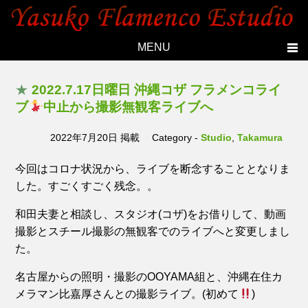
MENU
Home
★
2022.7.17日曜日 沖縄コザ フラメンコライ
Topics
ブ
中止から撮影無観客ライブへ
Yasuko's history
2022年7月20日 掲載
Category -
Studio
,
Takamura
Studio
今回はコロナ状況から、ライブを断念することとなりま
Lesson
した。すごくすごく残念。。
Live
和田夫妻と相談し、スタジオ(コザ)をお借りして、動画
Members
撮影とスチール撮影の無観客でのライブへと変更しまし
た。
Photo
Contact
名古屋からの照明・撮影のOOYAMA組と、沖縄在住カ
メラマン比嘉厚さんとの撮影ライブ。(初めて
)