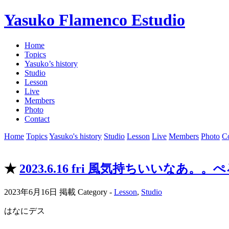
Yasuko Flamenco Estudio
Home
Topics
Yasuko’s history
Studio
Lesson
Live
Members
Photo
Contact
Home
Topics
Yasuko's history
Studio
Lesson
Live
Members
Photo
Co
★
2023.6.16 fri 風気持ちいいなあ。。ぺ
2023年6月16日 掲載
Category -
Lesson
,
Studio
はなにデス