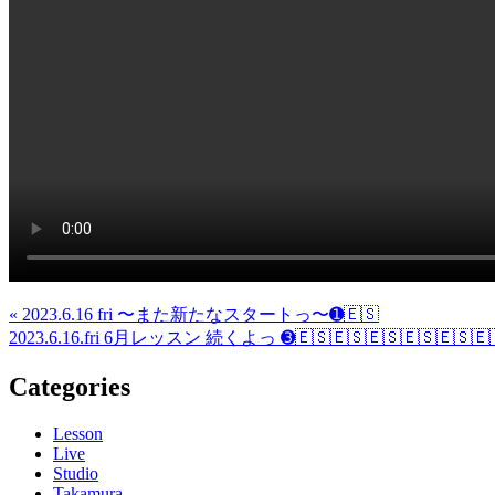
« 2023.6.16 fri 〜また新たなスタートっ〜➊🇪🇸
2023.6.16.fri 6月レッスン 続くよっ ➌🇪🇸🇪🇸🇪🇸🇪🇸🇪🇸🇪
Categories
Lesson
Live
Studio
Takamura