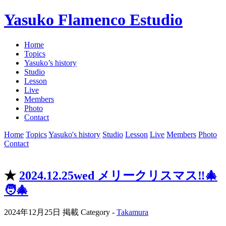
Yasuko Flamenco Estudio
Home
Topics
Yasuko’s history
Studio
Lesson
Live
Members
Photo
Contact
Home
Topics
Yasuko's history
Studio
Lesson
Live
Members
Photo
Contact
★
2024.12.25wed メリークリスマス‼️🎄
🧑‍🎄
2024年12月25日 掲載
Category -
Takamura