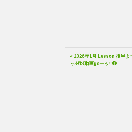
« 2026年1月 Lesson 後半よ
っ💃💃💃💃動画goーッ‼️❶