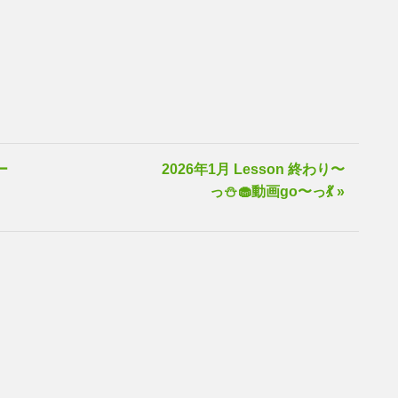
ー
2026年1月 Lesson 終わり〜
っ⛄️🧁動画go〜っ💃 »