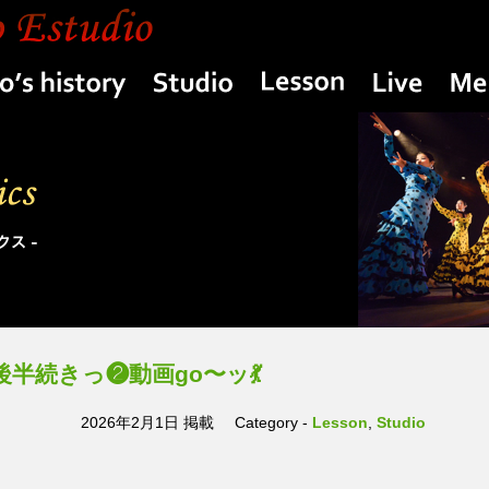
Yasuko’s history
Studio
Lesson
Live
n 後半続きっ❷動画go〜ッ💃
2026年2月1日 掲載
Category -
Lesson
,
Studio