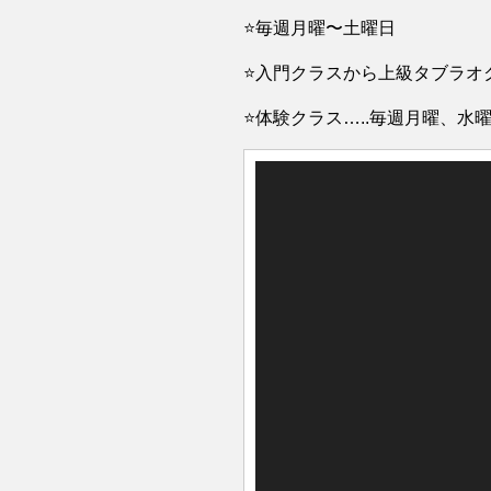
⭐️毎週月曜〜土曜日
⭐️入門クラスから上級タブラ
⭐️体験クラス…..毎週月曜、水
動
画
プ
レ
ー
ヤ
ー