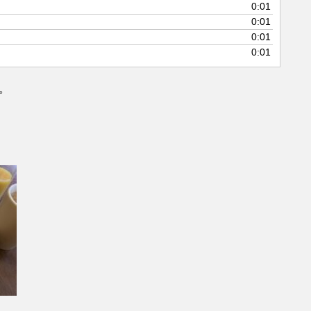
0:01
0:01
0:01
0:01
。