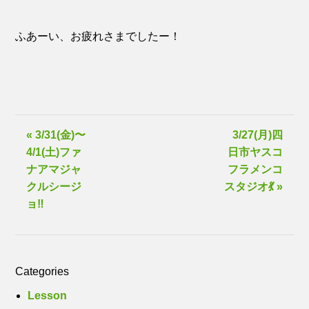
ふあーい、お疲れさまでしたー！
« 3/31(金)〜
3/27(月)四
4/1(土)ファ
日市ヤスコ
ナアマジャ
フラメンコ
クルシージ
スタジオ💃 »
ョ‼️
Categories
Lesson