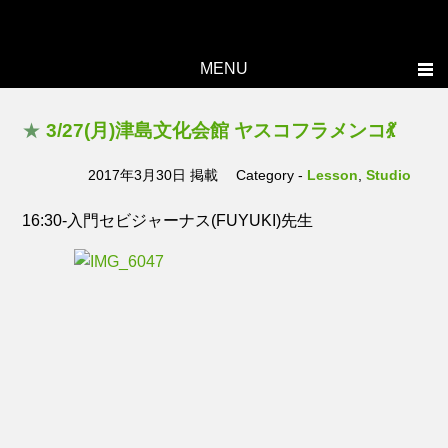
MENU
Home
★
3/27(月)津島文化会館 ヤスコフラメンコ💃
Topics
2017年3月30日 掲載
Category -
Lesson
,
Studio
Yasuko's history
Studio
16:30-入門セビジャーナス(FUYUKI)先生
Lesson
Live
Members
Photo
Contact