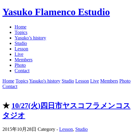
Yasuko Flamenco Estudio
Home
Topics
Yasuko’s history
Studio
Lesson
Live
Members
Photo
Contact
Home
Topics
Yasuko's history
Studio
Lesson
Live
Members
Photo
Contact
★
10/27(火)四日市ヤスコフラメンコス
タジオ
2015年10月28日
Category -
Lesson
,
Studio