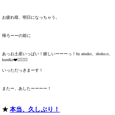
お疲れ様、明日になっちゃう。
帰ろーーの前に
あっお土産いっぱい！嬉しいーーーっ！by atsuko、shoko.o、
kuniko❤️👩‍❤️‍💋‍👩
いっただっきまーす！
またー、あしたーーーー！
★
本当、久しぶり！