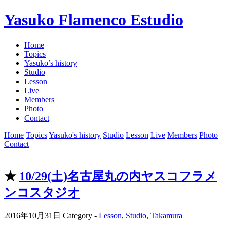
Yasuko Flamenco Estudio
Home
Topics
Yasuko’s history
Studio
Lesson
Live
Members
Photo
Contact
Home
Topics
Yasuko's history
Studio
Lesson
Live
Members
Photo
Contact
★
10/29(土)名古屋丸の内ヤスコフラメ
ンコスタジオ
2016年10月31日
Category -
Lesson
,
Studio
,
Takamura