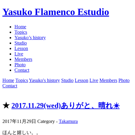
Yasuko Flamenco Estudio
Home
Topics
Yasuko’s history
Studio
Lesson
Live
Members
Photo
Contact
Home
Topics
Yasuko's history
Studio
Lesson
Live
Members
Photo
Contact
★
2017.11.29(wed)ありがと、晴れ☀️
2017年11月29日
Category -
Takamura
ほんと嬉しい。。